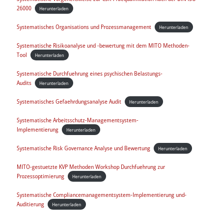
26000
Herunterladen
Systematisches Organisations und Prozessmanagement
Herunterladen
Systematische Risikoanalyse und -bewertung mit dem MITO Methoden-
Tool
Herunterladen
Systematische Durchfuehrung eines psychischen Belastungs-
Audits
Herunterladen
Systematisches Gefaehrdungsanalyse Audit
Herunterladen
Systematische Arbeitsschutz-Managementsystem-
Implementierung
Herunterladen
Systematische Risk Governance Analyse und Bewertung
Herunterladen
MITO-gestuetzte KVP Methoden Workshop Durchfuehrung zur
Prozessoptimierung
Herunterladen
Systematische Compliancemanagementsystem-Implementierung und-
Auditierung
Herunterladen