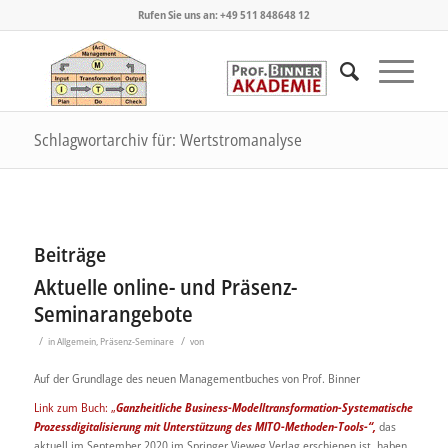
Rufen Sie uns an: +49 511 848648 12
Schlagwortarchiv für: Wertstromanalyse
Beiträge
Aktuelle online- und Präsenz-
Seminarangebote
/
/
in
Allgemein
,
Präsenz-Seminare
von
Auf der Grundlage des neuen Managementbuches von Prof. Binner
Link zum Buch: „
Ganzheitliche Business-Modelltransformation
-Systematische
Prozessdigitalisierung mit Unterstützung des MITO-Methoden-Tools-“,
das
aktuell im September 2020 im Springer Vieweg Verlag erschienen ist, haben