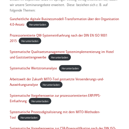
wir unsere Seminarangebote erweitert. Diese beziehen sich z. B. auf
folgende Themen:
Ganzheitliche digitale Businessmodell-Transformation über den Organisation
4.0-Ansatz
Herunterladen
Prozessorientierte QM-Systemeinfuehrung nach der DIN EN ISO 9001
2015
Herunterladen
Systematische Qualitaetsmanagement Systemimplementierung im Hotel
und Gaststaettengewerbe
Herunterladen
Systematische Wertstromanalyse
Herunterladen
Arbeitswelt der Zukunft MITO-Tool gestuetzte Veraenderungs-und-
Auswirkungsanalyse
Herunterladen
Systematische Vorgehensweise zur prozessorientierten ERP/PPS-
Einfuehrung
Herunterladen
Systematische Prozessdigitalisierung mit dem MITO-Methoden-
Tool
Herunterladen
Systematische Vorgehensweise zur CSR-Praequalifikation nach der DIN ISO-