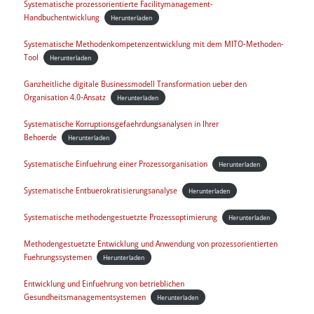
Systematische prozessorientierte Facilitymanagement-
Handbuchentwicklung
Herunterladen
Systematische Methodenkompetenzentwicklung mit dem MITO-Methoden-
Tool
Herunterladen
Ganzheitliche digitale Businessmodell Transformation ueber den
Organisation 4.0-Ansatz
Herunterladen
Systematische Korruptionsgefaehrdungsanalysen in Ihrer
Behoerde
Herunterladen
Systematische Einfuehrung einer Prozessorganisation
Herunterladen
Systematische Entbuerokratisierungsanalyse
Herunterladen
Systematische methodengestuetzte Prozessoptimierung
Herunterladen
Methodengestuetzte Entwicklung und Anwendung von prozessorientierten
Fuehrungssystemen
Herunterladen
Entwicklung und Einfuehrung von betrieblichen
Gesundheitsmanagementsystemen
Herunterladen