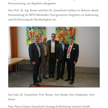
Voraussetzung, um Angebote abzugeben.
Herr Prof. Dr.-Ing. Binner und Herr Dr. Ganseforth stellten im Rahmen dieser
Veranstaltung ihr MITO-Methoden-Tool-gestütztes Vorgehen zur Auditierung
und Zertifizierung der Nachhaltigkeit vor.
Von links: Dr. Ganseforth, Prof. Binner, Herr Keidel, Herr Schwärzler, Herr
Kaiser
Foto: Petra Schulze-Ganseforth Strategy & Marketing Institute GmbH