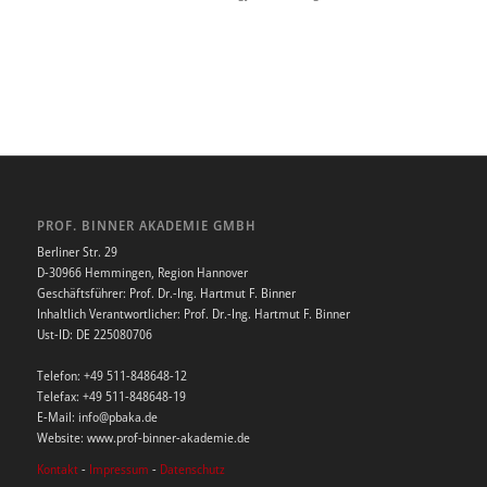
PROF. BINNER AKADEMIE GMBH
Berliner Str. 29
D-30966 Hemmingen, Region Hannover
Geschäftsführer: Prof. Dr.-Ing. Hartmut F. Binner
Inhaltlich Verantwortlicher: Prof. Dr.-Ing. Hartmut F. Binner
Ust-ID: DE 225080706
Telefon: +49 511-848648-12
Telefax: +49 511-848648-19
E-Mail: info@pbaka.de
Website: www.prof-binner-akademie.de
Kontakt
-
Impressum
-
Datenschutz