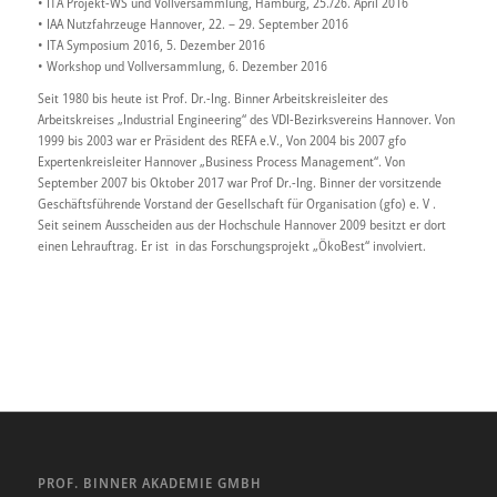
• ITA Projekt-WS und Vollversammlung, Hamburg, 25./26. April 2016
• IAA Nutzfahrzeuge Hannover, 22. – 29. September 2016
• ITA Symposium 2016, 5. Dezember 2016
• Workshop und Vollversammlung, 6. Dezember 2016
Seit 1980 bis heute ist Prof. Dr.-Ing. Binner Arbeitskreisleiter des
Arbeitskreises „Industrial Engineering“ des VDI-Bezirksvereins Hannover. Von
1999 bis 2003 war er Präsident des REFA e.V., Von 2004 bis 2007 gfo
Expertenkreisleiter Hannover „Business Process Management“. Von
September 2007 bis Oktober 2017 war Prof Dr.-Ing. Binner der vorsitzende
Geschäftsführende Vorstand der Gesellschaft für Organisation (gfo) e. V .
Seit seinem Ausscheiden aus der Hochschule Hannover 2009 besitzt er dort
einen Lehrauftrag. Er ist in das Forschungsprojekt „ÖkoBest“ involviert.
PROF. BINNER AKADEMIE GMBH