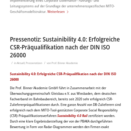
Implementierung eines Corporate Governance– Führungs- und
Leitungssystems auf der Grundlage der unternehmensspezifischen MITO-
Geschäftsmodellstruktur.
Weiterlesen
Pressenotiz: Sustainibility 4.0: Erfolgreiche
CSR-Präqualifikation nach der DIN ISO
26000
/
/
in
Aktuell
,
Pressenotizen
von
Prof. Binner Akademie
Sustainibility 4.0: Erfolgreiche CSR-Präqualifikation nach der DIN ISO
26000
Die Prof. Binner Akademie GmbH führt in Zusammenarbeit mit der
Überwachungsgemeinschaft Gleisbau e.V. aus Wiesbaden, dem deutschen
Fachverband im Bahnbaubereich, bereits seit 2020 sehr erfolgreich CSR-
Zuliefererpräqualifikationen durch. Eine ganze Anzahl von DB-Zulieferern sind
erfolgreich nach dem MITO-Tool-gestützten Corporate Social Responsibility
(CSR)-Präqualifikationsverfahren
Sustainibility 4.0 Rail
zertifiziert worden.
Durch eine klare Ergebnisdarstellung der von der PBAKA durchgeführten
Bewertung in Form von Radar-Diagrammen werden den Firmen exakt