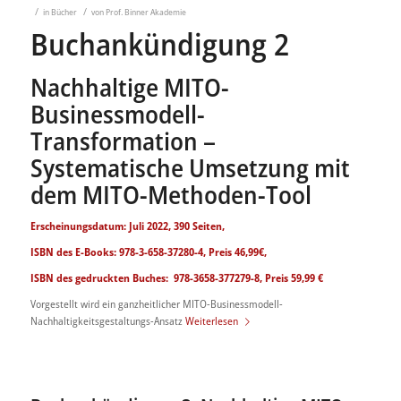
/
/
in
Bücher
von
Prof. Binner Akademie
Buchankündigung 2
Nachhaltige MITO-
Businessmodell-
Transformation –
Systematische Umsetzung mit
dem MITO-Methoden-Tool
Erscheinungsdatum: Juli 2022, 390 Seiten,
ISBN des E-Books: 978-3-658-37280-4, Preis 46,99€,
ISBN des gedruckten Buches: 978-3658-377279-8, Preis 59,99 €
Vorgestellt wird ein ganzheitlicher MITO-Businessmodell-
Nachhaltigkeitsgestaltungs-Ansatz
Weiterlesen