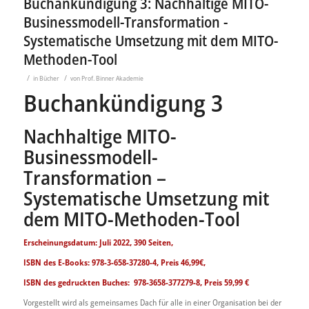
Buchankündigung 3: Nachhaltige MITO-
Businessmodell-Transformation -
Systematische Umsetzung mit dem MITO-
Methoden-Tool
/
/
in
Bücher
von
Prof. Binner Akademie
Buchankündigung 3
Nachhaltige MITO-
Businessmodell-
Transformation –
Systematische Umsetzung mit
dem MITO-Methoden-Tool
Erscheinungsdatum: Juli 2022, 390 Seiten,
ISBN des E-Books: 978-3-658-37280-4, Preis 46,99€,
ISBN des gedruckten Buches: 978-3658-377279-8, Preis 59,99 €
Vorgestellt wird als gemeinsames Dach für alle in einer Organisation bei der