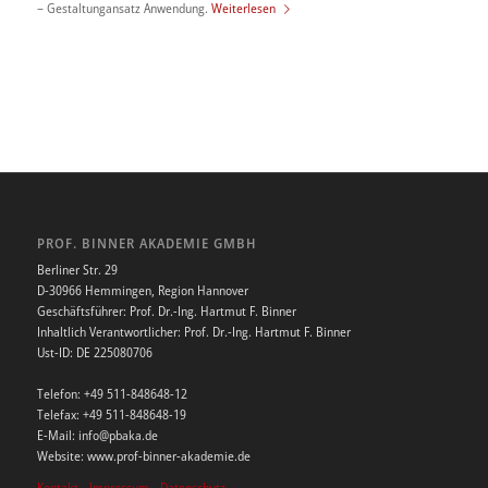
– Gestaltungansatz Anwendung.
Weiterlesen
PROF. BINNER AKADEMIE GMBH
Berliner Str. 29
D-30966 Hemmingen, Region Hannover
Geschäftsführer: Prof. Dr.-Ing. Hartmut F. Binner
Inhaltlich Verantwortlicher: Prof. Dr.-Ing. Hartmut F. Binner
Ust-ID: DE 225080706
Telefon: +49 511-848648-12
Telefax: +49 511-848648-19
E-Mail: info@pbaka.de
Website: www.prof-binner-akademie.de
Kontakt
-
Impressum
-
Datenschutz