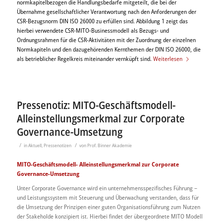
normkapitelbezogen die Handlungsbedarfe mitgeteilt, die bei der
Übernahme gesellschaftlicher Verantwortung nach den Anforderungen der
CSR-Bezugsnorm DIN ISO 26000 zu erfüllen sind. Abbildung 1 zeigt das
hierbei verwendete CSR-MITO-Businessmodell als Bezugs- und
Ordnungsrahmen für die CSR-Aktivitäten mit der Zuordnung der einzelnen
Normkapiteln und den dazugehörenden Kernthemen der DIN ISO 26000, die
als betrieblicher Regelkreis miteinander vernküpft sind.
Weiterlesen
Pressenotiz: MITO-Geschäftsmodell-
Alleinstellungsmerkmal zur Corporate
Governance-Umsetzung
/
/
in
Aktuell
,
Pressenotizen
von
Prof. Binner Akademie
MITO-Geschäftsmodell-
Alleinstellungsmerkmal zur Corporate
Governance-Umsetzung
Unter Corporate Governance wird ein unternehmensspezifisches Führung –
und Leistungssystem mit Steuerung und Überwachung verstanden, dass für
die Umsetzung der Prinzipen einer guten Organisationsführung zum Nutzen
der Stakeholde konzipiert ist. Hierbei findet der übergeordnete MITO Modell