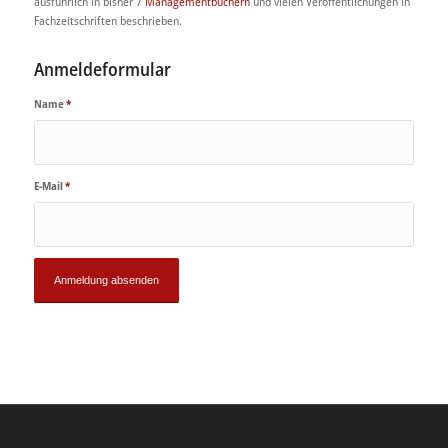
ausführlich in bisher 7
Managementbüchern
und vielen Veröffentlichungen in
Fachzeitschriften beschrieben.
Anmeldeformular
Name
*
E-Mail
*