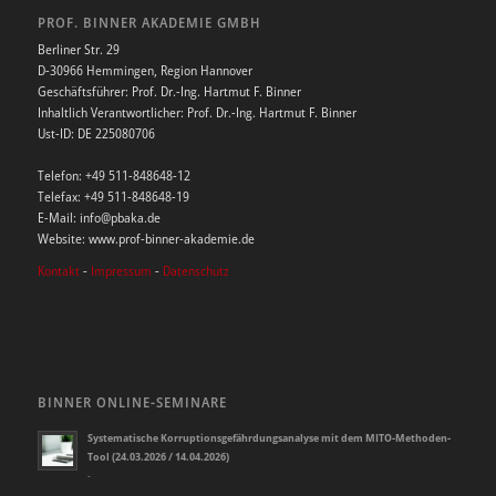
PROF. BINNER AKADEMIE GMBH
Berliner Str. 29
D-30966 Hemmingen, Region Hannover
Geschäftsführer: Prof. Dr.-Ing. Hartmut F. Binner
Inhaltlich Verantwortlicher: Prof. Dr.-Ing. Hartmut F. Binner
Ust-ID: DE 225080706
Telefon: +49 511-848648-12
Telefax: +49 511-848648-19
E-Mail: info@pbaka.de
Website: www.prof-binner-akademie.de
Kontakt
-
Impressum
-
Datenschutz
BINNER ONLINE-SEMINARE
Systematische Korruptionsgefährdungsanalyse mit dem MITO-Methoden-
Tool (24.03.2026 / 14.04.2026)
-