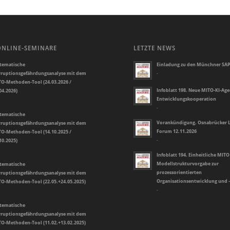
ONLINE-SEMINARE
LETZTE NEWS
tematische
Einladung zu den Münchner SAP
ruptionsgefährdungsanalyse mit dem
-
O-Methoden-Tool (24.03.2026 /
Infoblatt 198. Neue MITO-KI-Ag
04.2026)
Entwicklungskooperation
-
tematische
Vorankündigung. Osnabrücker L
ruptionsgefährdungsanalyse mit dem
Forum 12.11.2026
O-Methoden-Tool (14.10.2025 /
10.2025)
-
Infoblatt 194. Einheitliche MITO
Modellstrukturvorgabe zur
tematische
prozessorientierten
ruptionsgefährdungsanalyse mit dem
Organisationsentwicklung und 
O-Methoden-Tool (22.05.+24.05.2025)
-
tematische
ruptionsgefährdungsanalyse mit dem
O-Methoden-Tool (11.02.+13.02.2025)