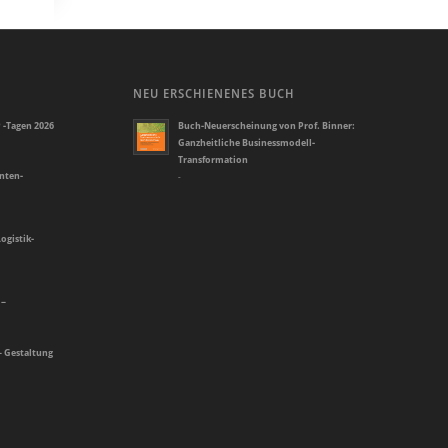
NEU ERSCHIENENES BUCH
 -Tagen 2026
Buch-Neuerscheinung von Prof. Binner:
Ganzheitliche Businessmodell-
Transformation
enten-
-
ogistik-
 –
– Gestaltung