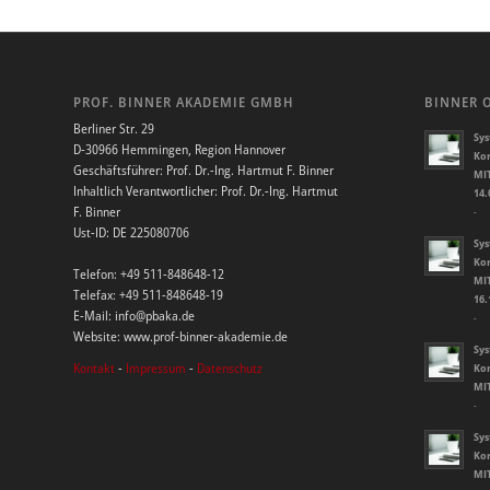
PROF. BINNER AKADEMIE GMBH
BINNER 
Berliner Str. 29
Sys
D-30966 Hemmingen, Region Hannover
Kor
Geschäftsführer: Prof. Dr.-Ing. Hartmut F. Binner
MIT
Inhaltlich Verantwortlicher: Prof. Dr.-Ing. Hartmut
14.
F. Binner
-
Ust-ID: DE 225080706
Sys
Kor
Telefon: +49 511-848648-12
MIT
Telefax: +49 511-848648-19
16.
E-Mail: info@pbaka.de
-
Website: www.prof-binner-akademie.de
Sys
Kontakt
-
Impressum
-
Datenschutz
Kor
MIT
-
Sys
Kor
MIT