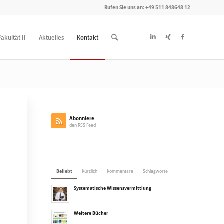
Rufen Sie uns an: +49 511 848648 12
akultät II
Aktuelles
Kontakt
Abonniere
den RSS Feed
Beliebt
Kürzlich
Kommentare
Schlagworte
Systematische Wissensvermittlung
-
Weitere Bücher
-