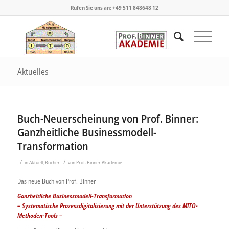
Rufen Sie uns an: +49 511 848648 12
Aktuelles
Buch-Neuerscheinung von Prof. Binner:
Ganzheitliche Businessmodell-
Transformation
/
/
in
Aktuell
,
Bücher
von
Prof. Binner Akademie
Das neue Buch von Prof. Binner
Ganzheitliche Businessmodell-Transformation
–
Systematische Prozessdigitalisierung
mit de
r Unterstützung des
MITO-
Methoden-Tool
s
–