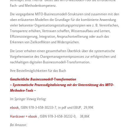
Fach- und Methodenkompetenz.
Die vorgegebene MITO-Businessmodell-Strukturen sind zusammen mit den
oben erläuterten Modellen die Grundlage für die kombinierte Anwendung
vieler bekannter Organisationsgestaltungsprinzipien wie z. B. Vereinfachen,
Transparenz erhöhen, Vertrauen schaffen, Wissensaufbau und Lernen,
Effizienzsteigerung, Integration, Anspruchsnivellierung oder auch das
Erkennen von Zielkonflikten und Widersprüchen.
Die Leser erhalten einen gesamthaften Überblick über die systematische
Vorgehensweise des Changemanagementprozesses zur erfolgreichen und
nachhaltigen digitalen Businessmodell-Transformation.
Ihre Bestellmöglichkeiten für das Buch
Ganzheitliche Businessmodell-Transformation
–
Systematische Prozessdigitalisierung
mit de
r Unterstützung des
MITO-
Methoden-Tool
s
–
Im Springer Vieweg Verlag:
ebook,
ISBN 978-3-658-30233-7, in pdf und EBUP, 29,99€
Hardcover + ebook
, ISBN 978-3-658-30232-0, 38,86€
Bei Amazon
: