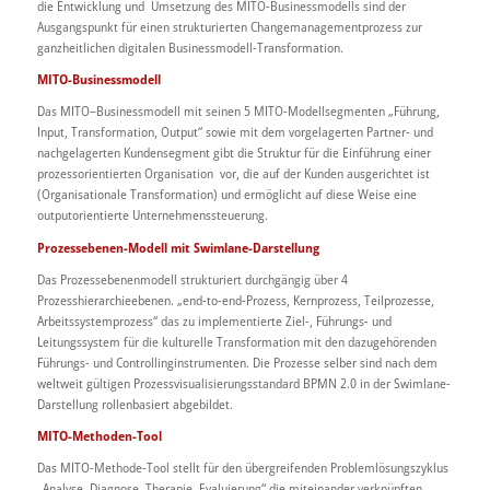
die Entwicklung und Umsetzung des MITO-Businessmodells sind der
Ausgangspunkt für einen strukturierten Changemanagementprozess zur
ganzheitlichen digitalen Businessmodell-Transformation.
MITO-Businessmodell
Das MITO–Businessmodell mit seinen 5 MITO-Modellsegmenten „Führung,
Input, Transformation, Output“ sowie mit dem vorgelagerten Partner- und
nachgelagerten Kundensegment gibt die Struktur für die Einführung einer
prozessorientierten Organisation vor, die auf der Kunden ausgerichtet ist
(Organisationale Transformation) und ermöglicht auf diese Weise eine
outputorientierte Unternehmenssteuerung.
Prozessebenen-Modell mit Swimlane-Darstellung
Das Prozessebenenmodell strukturiert durchgängig über 4
Prozesshierarchieebenen. „end-to-end-Prozess, Kernprozess, Teilprozesse,
Arbeitssystemprozess“ das zu implementierte Ziel-, Führungs- und
Leitungssystem für die kulturelle Transformation mit den dazugehörenden
Führungs- und Controllinginstrumenten. Die Prozesse selber sind nach dem
weltweit gültigen Prozessvisualisierungsstandard BPMN 2.0 in der Swimlane-
Darstellung rollenbasiert abgebildet.
MITO-Methoden-Tool
Das MITO-Methode-Tool stellt für den übergreifenden Problemlösungszyklus
„Analyse, Diagnose, Therapie, Evaluierung“ die miteinander verknüpften