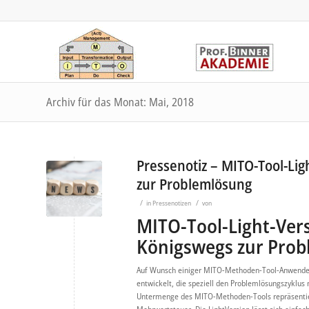
Archiv für das Monat: Mai, 2018
Pressenotiz – MITO-Tool-Li
zur Problemlösung
/
/
in
Pressenotizen
von
MITO-Tool-Light-Ver
Königswegs zur Pro
Auf Wunsch einiger MITO-Methoden-Tool-Anwender 
entwickelt, die speziell den Problemlösungszyklus 
Untermenge des MITO-Methoden-Tools repräsentiert