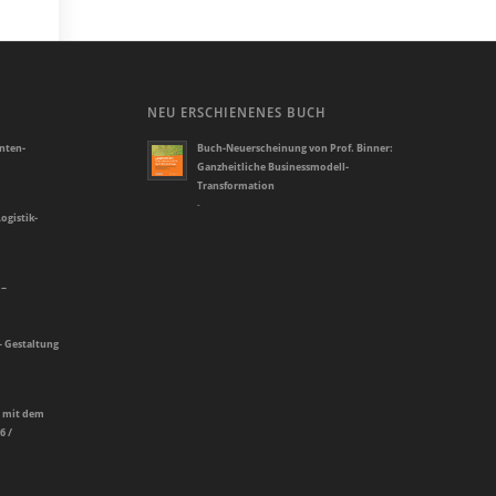
NEU ERSCHIENENES BUCH
enten-
Buch-Neuerscheinung von Prof. Binner:
Ganzheitliche Businessmodell-
Transformation
-
ogistik-
 –
– Gestaltung
e mit dem
6 /