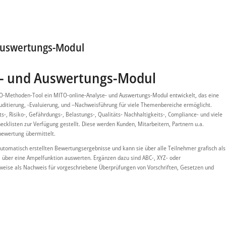
Auswertungs-Modul
e- und Auswertungs-Modul
O-Methoden-Tool ein MITO-online-Analyse- und Auswertungs-Modul entwickelt, das eine
Auditierung, -Evaluierung, und –Nachweisführung für viele Themenbereiche ermöglicht.
-, Risiko-, Gefährdungs-, Belastungs-, Qualitäts- Nachhaltigkeits-, Compliance- und viele
cklisten zur Verfügung gestellt. Diese werden Kunden, Mitarbeitern, Partnern u.a.
bewertung übermittelt.
automatisch erstellten Bewertungsergebnisse und kann sie über alle Teilnehmer grafisch als
 über eine Ampelfunktion auswerten. Ergänzen dazu sind ABC-, XYZ- oder
lsweise als Nachweis für vorgeschriebene Überprüfungen von Vorschriften, Gesetzen und