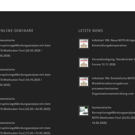
ONLINE-SEMINARE
LETZTE NEWS
tematische
Infoblatt 198. Neue MITO-KI-Ag
ruptionsgefährdungsanalyse mit dem
Entwicklungskooperation
O-Methoden-Tool (24.03.2026 /
-
04.2026)
Vorankündigung. Osnabrücker L
Forum 12.11.2026
tematische
-
ruptionsgefährdungsanalyse mit dem
Infoblatt 194. Einheitliche MITO
O-Methoden-Tool (14.10.2025 /
Modellstrukturvorgabe zur
10.2025)
prozessorientierten
Organisationsentwicklung und 
tematische
-
ruptionsgefährdungsanalyse mit dem
Systematische
O-Methoden-Tool (22.05.+24.05.2025)
Korruptionsgefährdungsanalys
MITO-Methoden-Tool (24.03.202
tematische
14.04.2026)
ruptionsgefährdungsanalyse mit dem
-
O-Methoden-Tool (11.02.+13.02.2025)