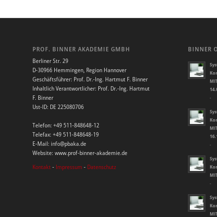
PROF. BINNER AKADEMIE GMBH
BINNER 
Berliner Str. 29
Sys
D-30966 Hemmingen, Region Hannover
Kor
Geschäftsführer: Prof. Dr.-Ing. Hartmut F. Binner
MIT
Inhaltlich Verantwortlicher: Prof. Dr.-Ing. Hartmut
14.
F. Binner
-
Ust-ID: DE 225080706
Sys
Kor
Telefon: +49 511-848648-12
MIT
Telefax: +49 511-848648-19
16.
E-Mail: info@pbaka.de
-
Website: www.prof-binner-akademie.de
Sys
Kontakt
-
Impressum
-
Datenschutz
Kor
MIT
-
Sys
Kor
MIT