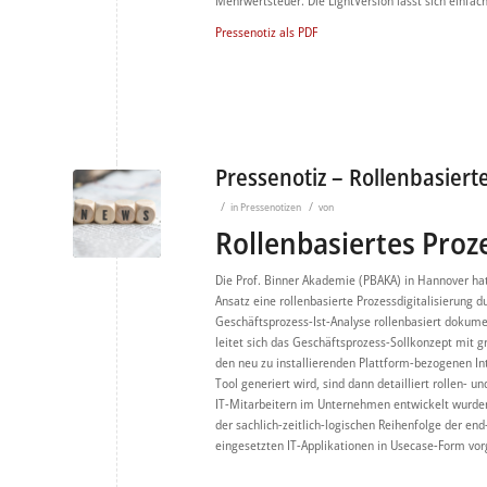
Mehrwertsteuer. Die LightVersion lässt sich einfac
Pressenotiz als PDF
Pressenotiz – Rollenbasiert
/
/
in
Pressenotizen
von
Rollenbasiertes Proz
Die Prof. Binner Akademie (PBAKA) in Hannover ha
Ansatz eine rollenbasierte Prozessdigitalisierung 
Geschäftsprozess-Ist-Analyse rollenbasiert dokum
leitet sich das Geschäftsprozess-Sollkonzept mit 
den neu zu installierenden Plattform-bezogenen In
Tool generiert wird, sind dann detailliert rollen-
IT-Mitarbeitern im Unternehmen entwickelt wurden. A
der sachlich-zeitlich-logischen Reihenfolge der en
eingesetzten IT-Applikationen in Usecase-Form vorg