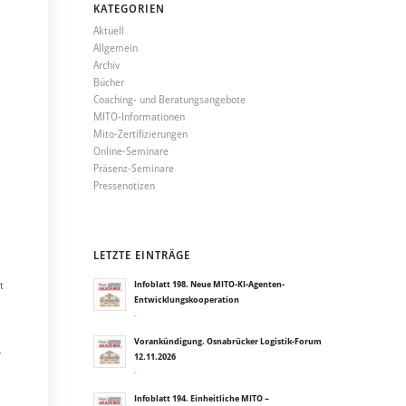
KATEGORIEN
Aktuell
Allgemein
Archiv
Bücher
Coaching- und Beratungsangebote
MITO-Informationen
Mito-Zertifizierungen
Online-Seminare
Präsenz-Seminare
Pressenotizen
LETZTE EINTRÄGE
t
Infoblatt 198. Neue MITO-KI-Agenten-
Entwicklungskooperation
-
Vorankündigung. Osnabrücker Logistik-Forum
r
12.11.2026
-
Infoblatt 194. Einheitliche MITO –