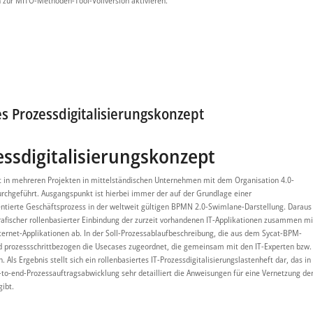
h zur MITO-Methoden-Tool-Vollversion aktivieren.
es Prozessdigitalisierungskonzept
essdigitalisierungskonzept
t in mehreren Projekten in mittelständischen Unternehmen mit dem Organisation 4.0-
durchgeführt. Ausgangspunkt ist hierbei immer der auf der Grundlage einer
entierte Geschäftsprozess in der weltweit gültigen BPMN 2.0-Swimlane-Darstellung. Daraus
grafischer rollenbasierter Einbindung der zurzeit vorhandenen IT-Applikationen zusammen mi
ternet-Applikationen ab. In der Soll-Prozessablaufbeschreibung, die aus dem Sycat-BPM-
 und prozessschrittbezogen die Usecases zugeordnet, die gemeinsam mit den IT-Experten bzw.
ls Ergebnis stellt sich ein rollenbasiertes IT-Prozessdigitalisierungslastenheft dar, das in
d-to-end-Prozessauftragsabwicklung sehr detailliert die Anweisungen für eine Vernetzung de
ibt.