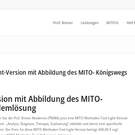
Prof. Binner
Leistungen
MITO®
HsH F
ght-Version mit Abbildung des MITO- Königswegs
sion mit Abbildung des MITO-
blemlösung
hat die Prof. Binner Akademie (PBAKA) jetzt eine MITO-Methoden-Tool-Light-Version
mit „Analyse, Diagnose, Therapie, Evaluierung“ abbildet und damit eine spezifische
. Der Preis für diese MITO-Methoden-Tool-Light-Version beträgt 600,00 € zzgl.