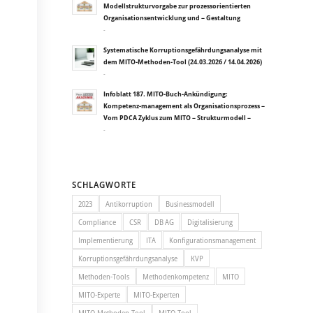
Modellstrukturvorgabe zur prozessorientierten
Organisationsentwicklung und – Gestaltung
-
Systematische Korruptionsgefährdungsanalyse mit
dem MITO-Methoden-Tool (24.03.2026 / 14.04.2026)
-
Infoblatt 187. MITO-Buch-Ankündigung:
Kompetenz-management als Organisationsprozess –
Vom PDCA Zyklus zum MITO – Strukturmodell –
-
SCHLAGWORTE
2023
Antikorruption
Businessmodell
Compliance
CSR
DB AG
Digitalisierung
Implementierung
ITA
Konfigurationsmanagement
Korruptionsgefährdungsanalyse
KVP
Methoden-Tools
Methodenkompetenz
MITO
MITO-Experte
MITO-Experten
MITO-Methoden-Tool
MITO-Tool