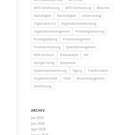
MITO-Zertifizierung
MITO Zertifizierung
München
Nachaltigkeit
Nachhaltigkeit
online-vortrag
Organisation 4.0
Organisationsentwicklung
Organisationsmanagement
Prozessdigitalisierung
Prozessgestaltung
Prozessmanagement
Prozessorientierung
Qualitätsmanagement
REFA Fachbuch
Risikoanalyse
SAP
Springer Verlag
Symposium
Systemimplementierung
Tagung
Transformation
Vorgehensmodell
VUKA
Wissensmanagement
Zertifizierung
ARCHIV
Juli 2026
Juni 2026
April 2026
Januar 2026