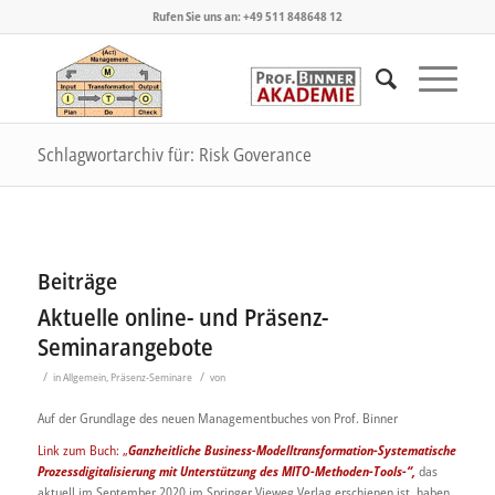
Rufen Sie uns an: +49 511 848648 12
Schlagwortarchiv für: Risk Goverance
Beiträge
Aktuelle online- und Präsenz-
Seminarangebote
/
/
in
Allgemein
,
Präsenz-Seminare
von
Auf der Grundlage des neuen Managementbuches von Prof. Binner
Link zum Buch: „
Ganzheitliche Business-Modelltransformation
-Systematische
Prozessdigitalisierung mit Unterstützung des MITO-Methoden-Tools-“,
das
aktuell im September 2020 im Springer Vieweg Verlag erschienen ist, haben