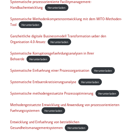
Systematische prozessorientierte Facilitymanagement-
Handbuchentwicklung
Herunterladen
Systematische Methodenkompetenzentwicklung mit dem MITO-Methoden-
Tool
Herunterladen
Ganzheitliche digitale Businessmodell Transformation ueber den
Organisation 4.0-Ansatz
Herunterladen
Systematische Korruptionsgefaehrdungsanalysen in Ihrer
Behoerde
Herunterladen
Systematische Einfuehrung einer Prozessorganisation
Herunterladen
Systematische Entbuerokratisierungsanalyse
Herunterladen
Systematische methodengestuetzte Prozessoptimierung
Herunterladen
Methodengestuetzte Entwicklung und Anwendung von prozessorientierten
Fuehrungssystemen
Herunterladen
Entwicklung und Einfuehrung von betrieblichen
Gesundheitsmanagementsystemen
Herunterladen