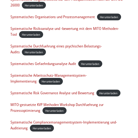
26000
Herunterladen
Systematisches Organisations und Prozessmanagement
Herunterladen
Systematische Risikoanalyse und -bewertung mit dem MITO Methoden-
Tool
Herunterladen
Systematische Durchfuehrung eines psychischen Belastungs-
Audits
Herunterladen
Systematisches Gefaehrdungsanalyse Audit
Herunterladen
Systematische Arbeitsschutz-Managementsystem-
Implementierung
Herunterladen
Systematische Risk Governance Analyse und Bewertung
Herunterladen
MITO-gestuetzte KVP Methoden Workshop Durchfuehrung zur
Prozessoptimierung
Herunterladen
Systematische Compliancemanagementsystem-Implementierung und-
Auditierung
Herunterladen