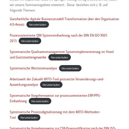
wir unsere Seminarangebote erweitert. Diese beziehen sich z. B. auf
folgende Themen:
Ganzheitliche digitale Businessmodell-Transformation über den Organisation
4.0-Ansatz
Herunterladen
Prozessorientierte QM-Systemeinfuehrung nach der DIN EN ISO 9001
2015
Herunterladen
Systematische Qualitaetsmanagement Systemimplementierung im Hotel
und Gaststaettengewerbe
Herunterladen
Systematische Wertstromanalyse
Herunterladen
Arbeitswelt der Zukunft MITO-Tool gestuetzte Veraenderungs-und-
Auswirkungsanalyse
Herunterladen
Systematische Vorgehensweise zur prozessorientierten ERP/PPS-
Einfuehrung
Herunterladen
Systematische Prozessdigitalisierung mit dem MITO-Methoden-
Tool
Herunterladen
Systematische Vorgehensweise zur CSR-Praequalifikation nach der DIN ISO-