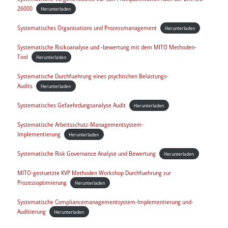
26000
Herunterladen
Systematisches Organisations und Prozessmanagement
Herunterladen
Systematische Risikoanalyse und -bewertung mit dem MITO Methoden-
Tool
Herunterladen
Systematische Durchfuehrung eines psychischen Belastungs-
Audits
Herunterladen
Systematisches Gefaehrdungsanalyse Audit
Herunterladen
Systematische Arbeitsschutz-Managementsystem-
Implementierung
Herunterladen
Systematische Risk Governance Analyse und Bewertung
Herunterladen
MITO-gestuetzte KVP Methoden Workshop Durchfuehrung zur
Prozessoptimierung
Herunterladen
Systematische Compliancemanagementsystem-Implementierung und-
Auditierung
Herunterladen