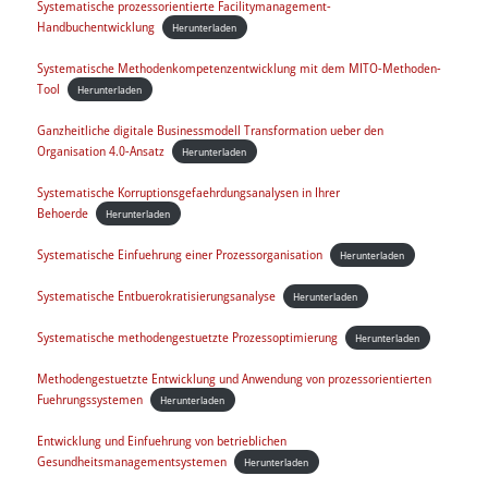
Systematische prozessorientierte Facilitymanagement-
Handbuchentwicklung
Herunterladen
Systematische Methodenkompetenzentwicklung mit dem MITO-Methoden-
Tool
Herunterladen
Ganzheitliche digitale Businessmodell Transformation ueber den
Organisation 4.0-Ansatz
Herunterladen
Systematische Korruptionsgefaehrdungsanalysen in Ihrer
Behoerde
Herunterladen
Systematische Einfuehrung einer Prozessorganisation
Herunterladen
Systematische Entbuerokratisierungsanalyse
Herunterladen
Systematische methodengestuetzte Prozessoptimierung
Herunterladen
Methodengestuetzte Entwicklung und Anwendung von prozessorientierten
Fuehrungssystemen
Herunterladen
Entwicklung und Einfuehrung von betrieblichen
Gesundheitsmanagementsystemen
Herunterladen