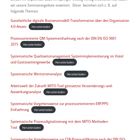
wir unsere Seminarangebote erweitert. Diese beziehen sich z. B. auf
folgende Themen:
Ganzheitliche digitale Businessmodell-Transformation über den Organisation
4.0-Ansatz
Herunterladen
Prozessorientierte QM-Systemeinfuehrung nach der DIN EN ISO 9001
2015
Herunterladen
Systematische Qualitaetsmanagement Systemimplementierung im Hotel
und Gaststaettengewerbe
Herunterladen
Systematische Wertstromanalyse
Herunterladen
Arbeitswelt der Zukunft MITO-Tool gestuetzte Veraenderungs-und-
Auswirkungsanalyse
Herunterladen
Systematische Vorgehensweise zur prozessorientierten ERP/PPS-
Einfuehrung
Herunterladen
Systematische Prozessdigitalisierung mit dem MITO-Methoden-
Tool
Herunterladen
Systematische Vorgehensweise zur CSR-Praequalifikation nach der DIN ISO-