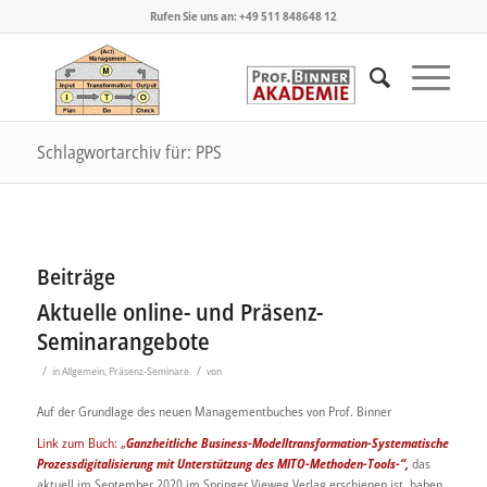
Rufen Sie uns an: +49 511 848648 12
Schlagwortarchiv für: PPS
Beiträge
Aktuelle online- und Präsenz-
Seminarangebote
/
/
in
Allgemein
,
Präsenz-Seminare
von
Auf der Grundlage des neuen Managementbuches von Prof. Binner
Link zum Buch: „
Ganzheitliche Business-Modelltransformation
-Systematische
Prozessdigitalisierung mit Unterstützung des MITO-Methoden-Tools-“,
das
aktuell im September 2020 im Springer Vieweg Verlag erschienen ist, haben