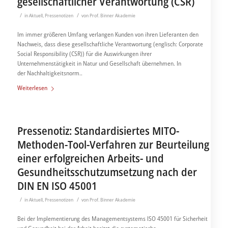
gesellschaftlicher Verantwortung (CSR)
/
/
in
Aktuell
,
Pressenotizen
von
Prof. Binner Akademie
Im immer größeren Umfang verlangen Kunden von ihren Lieferanten den
Nachweis, dass diese gesellschaftliche Verantwortung (englisch: Corporate
Social Responsibility (CSR)) für die Auswirkungen ihrer
Unternehmenstätigkeit in Natur und Gesellschaft übernehmen. In
der Nachhaltigkeitsnorm..
Weiterlesen
Pressenotiz: Standardisiertes MITO-
Methoden-Tool-Verfahren zur Beurteilung
einer erfolgreichen Arbeits- und
Gesundheitsschutzumsetzung nach der
DIN EN ISO 45001
/
/
in
Aktuell
,
Pressenotizen
von
Prof. Binner Akademie
Bei der Implementierung des Managementsystems ISO 45001 für Sicherheit