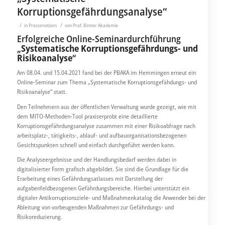
Korruptionsgefährdungsanalyse“
/
/
in
Pressenotizen
von
Prof. Binner Akademie
Erfolgreiche Online-Seminardurchführung
„
Systematische Korruptionsgefährdungs- und
Risikoanalyse
“
Am 08.04. und 15.04.2021 fand bei der PBAKA im Hemmingen erneut ein
Online-Seminar zum Thema „Systematische Korruptionsgefähdungs- und
Risikoanalyse“ statt.
Den Teilnehmern aus der öffentlichen Verwaltung wurde gezeigt, wie mit
dem MITO-Methoden-Tool praxiserprobt eine detaillierte
Korruptionsgefährdungsanalyse zusammen mit einer Risikoabfrage nach
arbeitsplatz-, tätigkeits-, ablauf- und aufbauorganisationsbezogenen
Gesichtspunkten schnell und einfach durchgeführt werden kann.
Die Analyseergebnisse und der Handlungsbedarf werden dabei in
digitalisierter Form grafisch abgebildet. Sie sind die Grundlage für die
Erarbeitung eines Gefährdungsatlasses mit Darstellung der
aufgabenfeldbezogenen Gefährdungsbereiche. Hierbei unterstützt ein
digitaler Antikorruptionsziele- und Maßnahmenkatalog die Anwender bei der
Ableitung von vorbeugenden Maßnahmen zur Gefährdungs- und
Risikoreduzierung.