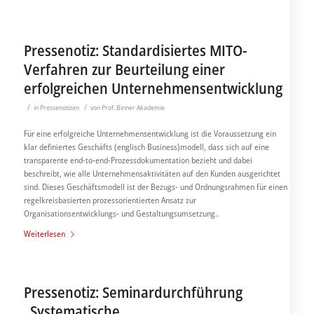
Pressenotiz: Standardisiertes MITO-
Verfahren zur Beurteilung einer
erfolgreichen Unternehmensentwicklung
/
/
in
Pressenotizen
von
Prof. Binner Akademie
Für eine erfolgreiche Unternehmensentwicklung ist die Voraussetzung ein
klar definiertes Geschäfts (englisch Business)modell, dass sich auf eine
transparente end-to-end-Prozessdokumentation bezieht und dabei
beschreibt, wie alle Unternehmensaktivitäten auf den Kunden ausgerichtet
sind. Dieses Geschäftsmodell ist der Bezugs- und Ordnungsrahmen für einen
regelkreisbasierten prozessorientierten Ansatz zur
Organisationsentwicklungs- und Gestaltungsumsetzung..
Weiterlesen
Pressenotiz: Seminardurchführung
„Systematische