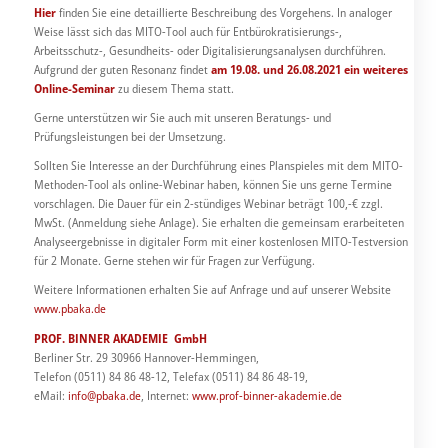
Hier
finden Sie eine detaillierte Beschreibung des Vorgehens. In analoger
Weise lässt sich das MITO-Tool auch für Entbürokratisierungs-,
Arbeitsschutz-, Gesundheits- oder Digitalisierungsanalysen durchführen.
Aufgrund der guten Resonanz findet
am 19.08. und 26.08.2021 ein weiteres
Online-Seminar
zu diesem Thema statt.
Gerne unterstützen wir Sie auch mit unseren Beratungs- und
Prüfungsleistungen bei der Umsetzung.
Sollten Sie Interesse an der Durchführung eines Planspieles mit dem MITO-
Methoden-Tool als online-Webinar haben, können Sie uns gerne Termine
vorschlagen. Die Dauer für ein 2-stündiges Webinar beträgt 100,-€ zzgl.
MwSt. (Anmeldung siehe Anlage). Sie erhalten die gemeinsam erarbeiteten
Analyseergebnisse in digitaler Form mit einer kostenlosen MITO-Testversion
für 2 Monate. Gerne stehen wir für Fragen zur Verfügung.
Weitere Informationen erhalten Sie auf Anfrage und auf unserer Website
www.pbaka.de
PROF. BINNER AKADEMIE
GmbH
Berliner Str. 29 30966 Hannover-Hemmingen,
Telefon (0511) 84 86 48-12, Telefax (0511) 84 86 48-19,
eMail:
info@pbaka.de
, Internet:
www.prof-binner-akademie.de