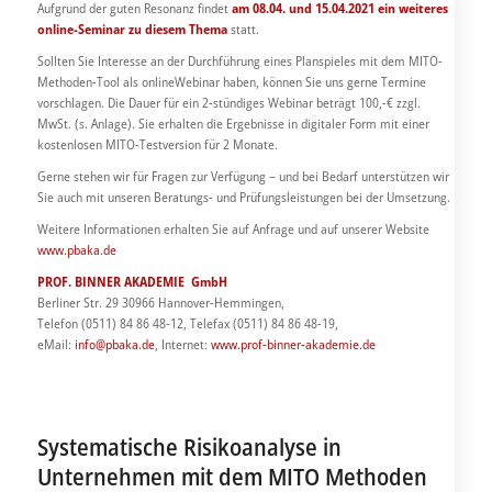
Aufgrund der guten Resonanz findet
am 08.04. und 15.04.2021 ein weiteres
online-Seminar zu diesem Thema
statt.
Sollten Sie Interesse an der Durchführung eines Planspieles mit dem MITO-
Methoden-Tool als onlineWebinar haben, können Sie uns gerne Termine
vorschlagen. Die Dauer für ein 2-stündiges Webinar beträgt 100,-€ zzgl.
MwSt. (s. Anlage). Sie erhalten die Ergebnisse in digitaler Form mit einer
kostenlosen MITO-Testversion für 2 Monate.
Gerne stehen wir für Fragen zur Verfügung – und bei Bedarf unterstützen wir
Sie auch mit unseren Beratungs- und Prüfungsleistungen bei der Umsetzung.
Weitere Informationen erhalten Sie auf Anfrage und auf unserer Website
www.pbaka.de
PROF. BINNER AKADEMIE
GmbH
Berliner Str. 29 30966 Hannover-Hemmingen,
Telefon (0511) 84 86 48-12, Telefax (0511) 84 86 48-19,
eMail:
info@pbaka.de
, Internet:
www.prof-binner-akademie.de
Systematische Risikoanalyse in
Unternehmen mit dem MITO Methoden