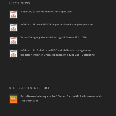
LETZTE NEWS
Einladung zu den Münchner SAP -Tagen 2026
-
Infoblatt 198. Neue MITO-KI-Agenten-Entwicklungskooperation
-
Vorankündigung. Osnabrücker Logistik-Forum 12.11.2026
-
Infoblatt 194. Einheitliche MITO – Modellstrukturvorgabe zur
prozessorientierten Organisationsentwicklung und – Gestaltung
-
NEU ERSCHIENENES BUCH
Buch-Neuerscheinung von Prof. Binner: Ganzheitliche Businessmodell-
Transformation
-