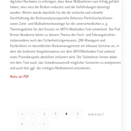
digitalen Nachweis zu erbringen, dass diese Maßnahmen zum Erfolg geführt
haben, dass also die Risiken reduziert und die Gefährdungen beseitigt
wurden. Weiter wurde ebenfalls für die die einfache und schnelle
Durchführung der Risikoanalysenspezielle Referenz-Portfoliochecklisten
sowie Ziele- und Maßnahmenkataloge für die unterschiedlichen o. g.
Themengebiete für den Einsatz im MITO-Methoden-Tool entwickelt. Die Prof.
Binner Akademie bietet zu diesem Thema den Fach- und Führungskräften
insbesondere auch den Sicherheitsingenieuren, QM-Managern und
Fachkräften im betrieblichen Risikomanagement ein Inhouse-Seminar an, in
dem die konkrete Vorgehensweise mit dem MITOMethoden-Tool anhand
eines Praxisbeispiels detailliert erläutert wird. Die Teilnehmer lernen dabei
mit dem Tool auch, das Schadensausmaß möglicher Szenarien zu analysieren
und auch hier ggf. die richtigen Maßnahmen einzuleiten.
Notiz als PDF
.
«
‹
2
3
4
5
Seite 4 von 7
6
›
»