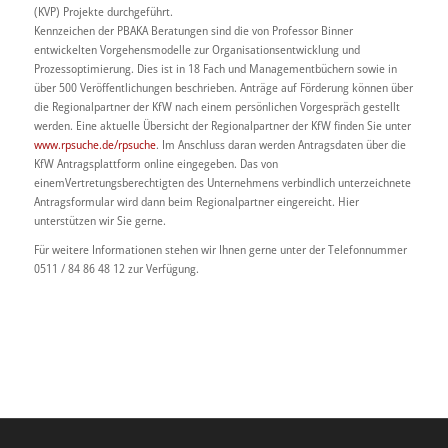
(KVP) Projekte durchgeführt.
Kennzeichen der PBAKA Beratungen sind die von Professor Binner
entwickelten Vorgehensmodelle zur Organisationsentwicklung und
Prozessoptimierung. Dies ist in 18 Fach und Managementbüchern sowie in
über 500 Veröffentlichungen beschrieben. Anträge auf Förderung können über
die Regionalpartner der KfW nach einem persönlichen Vorgespräch gestellt
werden. Eine aktuelle Übersicht der Regionalpartner der KfW finden Sie unter
www.rpsuche.de/rpsuche
. Im Anschluss daran werden Antragsdaten über die
KfW Antragsplattform online eingegeben. Das von
einemVertretungsberechtigten des Unternehmens verbindlich unterzeichnete
Antragsformular wird dann beim Regionalpartner eingereicht. Hier
unterstützen wir Sie gerne.
Für weitere Informationen stehen wir Ihnen gerne unter der Telefonnummer
0511 / 84 86 48 12 zur Verfügung.