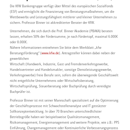
Die KfW Bankengruppe verfügt über Mittel des europäischen Sozialfonds
(ESF) und ermöglicht die Finanzierung von Beratungsmaßnahmen, um die
Wettbewerbs und Leistungsfähigkeit mittlerer und kleiner Unternehmen zu
sichern. Professor Binner ist akkreditierter Berater der KfW.
Unternehmen, die sich durch die Prof. Binner Akademie (PBAKA) beraten
lassen, erhalten 50% der Fördersumme, je nach Fördertopf, maximal 6.000€
oder 8.000€.
Nähere Informationen entnehmen Sie bitte dem Merkblatt „kfw
Beratungsförderung“ (
www.kfw.de
). Antragsteller können dabei neben der
gewerblichen
Wirtschaft (Handwerk, Industrie, Gast und Fremdenverkehrsgewerbe,
Handelsvertreter und Handelsmakler, sonstige Dienstleistungsgewerbe,
Verkehrsgewerbe) freie Berufe sein, sofern die überwiegende Geschäftswelt
nicht entgeltliche Unternehmens oder Wirtschaftsberatung,
Wirtschaftsprüfung, Steuerberatung oder Buchprüfung durch vereidigte
Buchprüfer ist.
Professor Binner ist mit seiner Mannschaft spezialisiert auf die Optimierung
der Geschäftsprozesse mit Schwachstellenanalyse und IT gestützter
Sollkonzeptentwicklung. In über 70 Branchen unterschiedlichster
Betriebsgröße haben wir beispielsweise Qualitätsmanagement,
Risikomanagement, Energiemanagement und weitere Projekte, wie z.B.: PPS
Einführung, Changemanagement oder Kontinuierliche Verbesserungsprozess