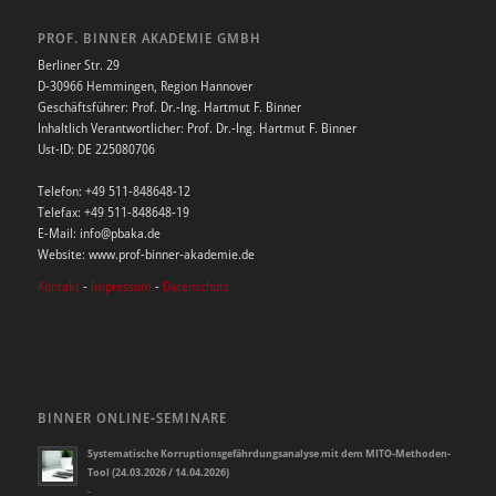
PROF. BINNER AKADEMIE GMBH
Berliner Str. 29
D-30966 Hemmingen, Region Hannover
Geschäftsführer: Prof. Dr.-Ing. Hartmut F. Binner
Inhaltlich Verantwortlicher: Prof. Dr.-Ing. Hartmut F. Binner
Ust-ID: DE 225080706
Telefon: +49 511-848648-12
Telefax: +49 511-848648-19
E-Mail: info@pbaka.de
Website: www.prof-binner-akademie.de
Kontakt
-
Impressum
-
Datenschutz
BINNER ONLINE-SEMINARE
Systematische Korruptionsgefährdungsanalyse mit dem MITO-Methoden-
Tool (24.03.2026 / 14.04.2026)
-