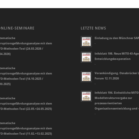
ONLINE-SEMINARE
LETZTE NEWS
tematische
Einladung zu den Münchner SAP
ruptionsgefährdungsanalyse mit dem
-
O-Methoden-Tool (24.03.2026 /
Infoblatt 198. Neue MITO-KI-Ag
04.2026)
Entwicklungskooperation
-
tematische
Vorankündigung. Osnabrücker L
ruptionsgefährdungsanalyse mit dem
Forum 12.11.2026
O-Methoden-Tool (14.10.2025 /
10.2025)
-
Infoblatt 194. Einheitliche MITO
Modellstrukturvorgabe zur
tematische
prozessorientierten
ruptionsgefährdungsanalyse mit dem
Organisationsentwicklung und 
O-Methoden-Tool (22.05.+24.05.2025)
-
tematische
ruptionsgefährdungsanalyse mit dem
O-Methoden-Tool (11.02.+13.02.2025)