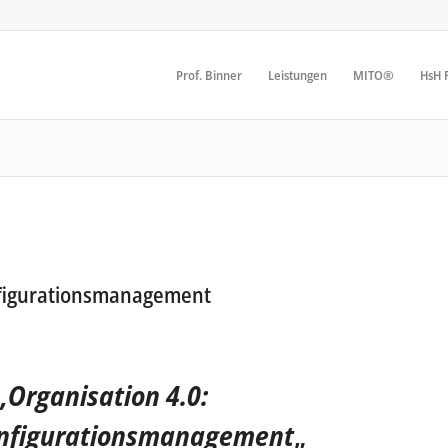
Prof. Binner
Leistungen
MITO®
HsH F
nfigurationsmanagement
„
Organisation 4.0:
nfigurationsmanagement
„