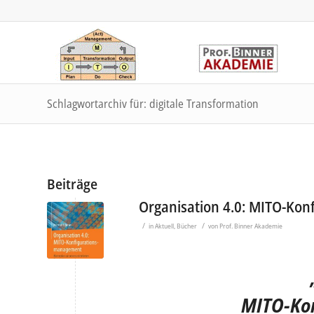
Schlagwortarchiv für: digitale Transformation
Beiträge
Organisation 4.0: MITO-Ko
/
/
in
Aktuell
,
Bücher
von
Prof. Binner Akademie
MITO-Ko