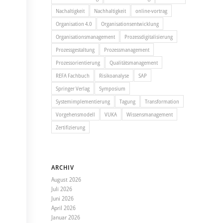
Nachaltigkeit
Nachhaltigkeit
online-vortrag
Organisation 4.0
Organisationsentwicklung
Organisationsmanagement
Prozessdigitalisierung
Prozessgestaltung
Prozessmanagement
Prozessorientierung
Qualitätsmanagement
REFA Fachbuch
Risikoanalyse
SAP
Springer Verlag
Symposium
Systemimplementierung
Tagung
Transformation
Vorgehensmodell
VUKA
Wissensmanagement
Zertifizierung
ARCHIV
August 2026
Juli 2026
Juni 2026
April 2026
Januar 2026