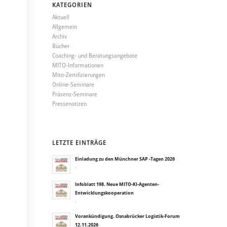
KATEGORIEN
Aktuell
Allgemein
Archiv
Bücher
Coaching- und Beratungsangebote
MITO-Informationen
Mito-Zertifizierungen
Online-Seminare
Präsenz-Seminare
Pressenotizen
LETZTE EINTRÄGE
Einladung zu den Münchner SAP -Tagen 2026
-
Infoblatt 198. Neue MITO-KI-Agenten-
Entwicklungskooperation
-
Vorankündigung. Osnabrücker Logistik-Forum
12.11.2026