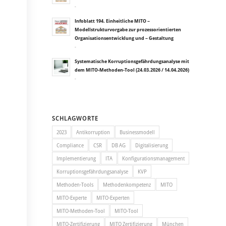
-
Infoblatt 194. Einheitliche MITO –
Modellstrukturvorgabe zur prozessorientierten
Organisationsentwicklung und – Gestaltung
-
Systematische Korruptionsgefährdungsanalyse mit
dem MITO-Methoden-Tool (24.03.2026 / 14.04.2026)
-
SCHLAGWORTE
2023
Antikorruption
Businessmodell
Compliance
CSR
DB AG
Digitalisierung
Implementierung
ITA
Konfigurationsmanagement
Korruptionsgefährdungsanalyse
KVP
Methoden-Tools
Methodenkompetenz
MITO
MITO-Experte
MITO-Experten
MITO-Methoden-Tool
MITO-Tool
MITO-Zertifizierung
MITO Zertifizierung
München