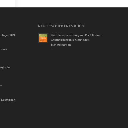
NEU ERSCHIENENES BUCH
 -Tagen 2026
Buch-Neuerscheinung von Prof. Binner:
Ganzheitliche Businessmodell-
Transformation
enten-
-
ogistik-
 –
– Gestaltung