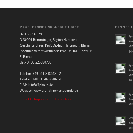
PROF. BINNER AKADEMIE GMBH
BINNER 
Berliner Str. 29
Sys
D-30966 Hemmingen, Region Hannover
Kor
Geschäftsführer: Prof. Dr.-Ing. Hartmut F. Binner
MIT
Inhaltlich Verantwortlicher: Prof. Dr.-Ing. Hartmut
14.
F. Binner
-
Ust-ID: DE 225080706
Sys
Kor
Telefon: +49 511-848648-12
MIT
Telefax: +49 511-848648-19
16.
E-Mail: info@pbaka.de
-
Website: www.prof-binner-akademie.de
Sys
Kontakt
-
Impressum
-
Datenschutz
Kor
MIT
-
Sys
Kor
MIT
-