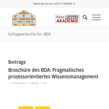
Rufen Sie uns an: +49 511 848648 12
Schlagwortarchiv für: BDA
Beiträge
Broschüre des BDA: Pragmatisches
prozessorientiertes Wissensmanagement
/
/
/
0 Kommentare
in
Bücher
von