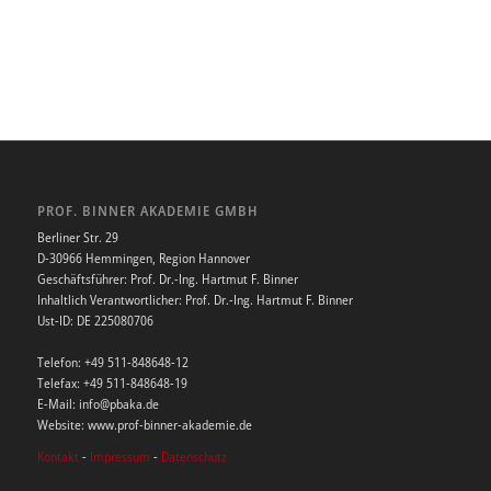
PROF. BINNER AKADEMIE GMBH
Berliner Str. 29
D-30966 Hemmingen, Region Hannover
Geschäftsführer: Prof. Dr.-Ing. Hartmut F. Binner
Inhaltlich Verantwortlicher: Prof. Dr.-Ing. Hartmut F. Binner
Ust-ID: DE 225080706
Telefon: +49 511-848648-12
Telefax: +49 511-848648-19
E-Mail: info@pbaka.de
Website: www.prof-binner-akademie.de
Kontakt
-
Impressum
-
Datenschutz