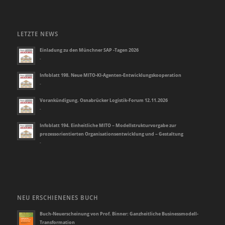
LETZTE NEWS
Einladung zu den Münchner SAP -Tagen 2026
-
Infoblatt 198. Neue MITO-KI-Agenten-Entwicklungskooperation
-
Vorankündigung. Osnabrücker Logistik-Forum 12.11.2026
-
Infoblatt 194. Einheitliche MITO – Modellstrukturvorgabe zur
prozessorientierten Organisationsentwicklung und – Gestaltung
-
NEU ERSCHIENENES BUCH
Buch-Neuerscheinung von Prof. Binner: Ganzheitliche Businessmodell-
Transformation