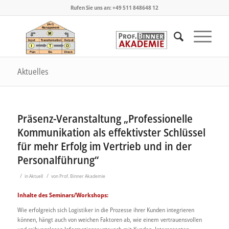
Rufen Sie uns an: +49 511 848648 12
Aktuelles
Präsenz-Veranstaltung „Professionelle
Kommunikation als effektivster Schlüssel
für mehr Erfolg im Vertrieb und in der
Personalführung“
/
/
in
Aktuell
von
Prof. Binner Akademie
Inhalte des Seminars/Workshops:
Wie
erfolgreich
sich
Logistiker
in die
Prozesse
ihrer
Kunden integrieren
können, hängt auch von weichen
Faktoren ab, wie einem vertrauensvollen