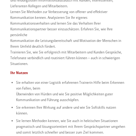
und reibungs
losen Informationsaustausch mit Kunden, Interessen
ten,
Lieferanten Kollegen und Mitarbeitern.
Lernen
Sie
Methoden zur
Verbesserung
von offener
und effektiver
Kommunikation kennen. Analysieren Sie
Ihr eigenes
Kommunikationsverhalten
und lernen Sie
das
Verhalten
Ihrer
Kommunikationspartner
besser
einzuschätzen.
Erfahren
Sie,
wie
Ihre
persönliche
Kommunikation die Leistungsbereitschaft und Motivati
on der Menschen in
Ihrem Umfeld deutlich fördert.
Trainieren Sie, wie Sie erfolgreich mit Mitarbeitern und
Kunden Gespräche,
Telefonate verbindlich und routi
niert führen können – auch in schwierigen
Situationen.
Ihr Nutzen
Sie erhalten von einer Logistik erfahrenen Trai
nerin Hilfe beim Erkennen
von Fallen, beim
Überwinden von Hürden und wie Sie positive
Möglichkeiten guter
Kommunikation und Führung
ausschöpfen.
Sie erkennen Ihre Wirkung auf andere und wie
Sie Softskills nutzen
können.
Sie lernen Methoden kennen, wie Sie auch in
hektischen Situationen
pragmatisch und lösungs
orientiert mit Ihrem Gesprächspartner umgehen
und somit letztlich schneller und besser zum Ziel
kommen.