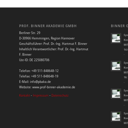
PROF. BINNER AKADEMIE GMBH
BINNER 
Berliner Str. 29
Sys
D-30966 Hemmingen, Region Hannover
Kor
Geschäftsführer: Prof. Dr.-Ing. Hartmut F. Binner
MIT
Inhaltlich Verantwortlicher: Prof. Dr.-Ing. Hartmut
14.
F. Binner
-
Ust-ID: DE 225080706
Sys
Kor
Telefon: +49 511-848648-12
MIT
Telefax: +49 511-848648-19
16.
E-Mail: info@pbaka.de
-
Website: www.prof-binner-akademie.de
Sys
Kontakt
-
Impressum
-
Datenschutz
Kor
MIT
-
Sys
Kor
MIT
-