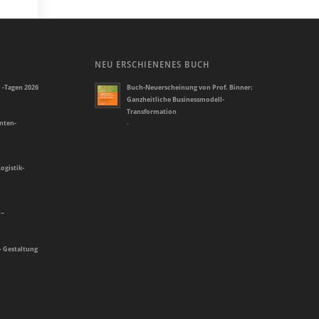
NEU ERSCHIENENES BUCH
 -Tagen 2026
Buch-Neuerscheinung von Prof. Binner:
Ganzheitliche Businessmodell-
Transformation
enten-
-
ogistik-
 –
– Gestaltung