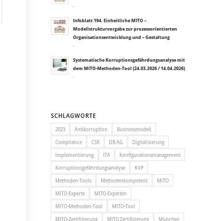
-
Infoblatt 194. Einheitliche MITO –
Modellstrukturvorgabe zur prozessorientierten
Organisationsentwicklung und – Gestaltung
-
Systematische Korruptionsgefährdungsanalyse mit
dem MITO-Methoden-Tool (24.03.2026 / 14.04.2026)
-
SCHLAGWORTE
2023
Antikorruption
Businessmodell
Compliance
CSR
DB AG
Digitalisierung
Implementierung
ITA
Konfigurationsmanagement
Korruptionsgefährdungsanalyse
KVP
Methoden-Tools
Methodenkompetenz
MITO
MITO-Experte
MITO-Experten
MITO-Methoden-Tool
MITO-Tool
MITO-Zertifizierung
MITO Zertifizierung
München