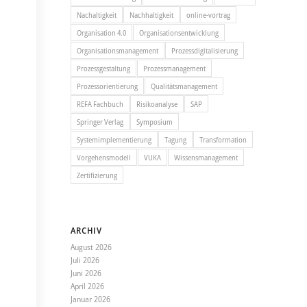
Nachaltigkeit
Nachhaltigkeit
online-vortrag
Organisation 4.0
Organisationsentwicklung
Organisationsmanagement
Prozessdigitalisierung
Prozessgestaltung
Prozessmanagement
Prozessorientierung
Qualitätsmanagement
REFA Fachbuch
Risikoanalyse
SAP
Springer Verlag
Symposium
Systemimplementierung
Tagung
Transformation
Vorgehensmodell
VUKA
Wissensmanagement
Zertifizierung
ARCHIV
August 2026
Juli 2026
Juni 2026
April 2026
Januar 2026