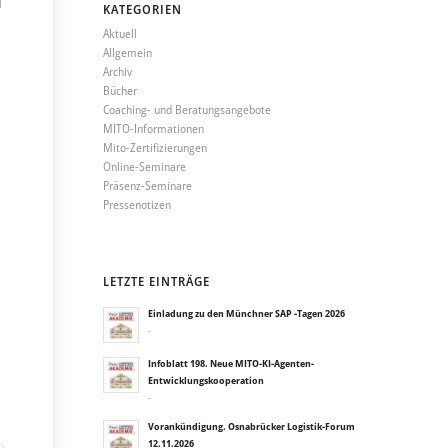
d
KATEGORIEN
Aktuell
Allgemein
Archiv
Bücher
Coaching- und Beratungsangebote
MITO-Informationen
Mito-Zertifizierungen
Online-Seminare
Präsenz-Seminare
Pressenotizen
LETZTE EINTRÄGE
Einladung zu den Münchner SAP -Tagen 2026
-
Infoblatt 198. Neue MITO-KI-Agenten-
Entwicklungskooperation
-
Vorankündigung. Osnabrücker Logistik-Forum
12.11.2026