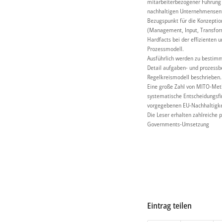
mitarbeiterbezogener Führung 
nachhaltigen Unternehmensen
Bezugspunkt für die Konzeptio
(Management, Input, Transform
Hardfacts bei der effizienten 
Prozessmodell.
Ausführlich werden zu besti
Detail aufgaben- und prozess
Regelkreismodell beschrieben.
Eine große Zahl von MITO-Met
systematische Entscheidungsfi
vorgegebenen EU-Nachhaltigkei
Die Leser erhalten zahlreiche 
Governments-Umsetzung
Eintrag teilen