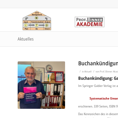
Aktuelles
Buchankündigung
/
/
in
Aktuell
von
Prof. Binner Aka
Buchankündigung: Ga
Im Springer Gabler Verlag ist
Systematische Umset
erschienen. 339 Seiten, ISBN 9
Das Kennzeichen des in diesem