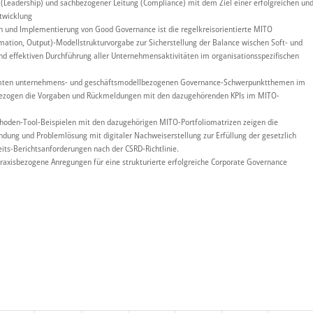
(Leadership) und sachbezogener Leitung (Compliance) mit dem Ziel einer erfolgreichen un
twicklung
n und Implementierung von Good Governance ist die regelkreisorientierte MITO
ation, Output)-Modellstrukturvorgabe zur Sicherstellung der Balance wischen Soft- und
und effektiven Durchführung aller Unternehmensaktivitäten im organisationsspezifischen
mmten unternehmens- und geschäftsmodellbezogenen Governance-Schwerpunktthemen im
bezogen die Vorgaben und Rückmeldungen mit den dazugehörenden KPIs im MITO-
hoden-Tool-Beispielen mit den dazugehörigen MITO-Portfoliomatrizen zeigen die
ndung und Problemlösung mit digitaler Nachweiserstellung zur Erfüllung der gesetzlich
ts-Berichtsanforderungen nach der CSRD-Richtlinie.
praxisbezogene Anregungen für eine strukturierte erfolgreiche Corporate Governance