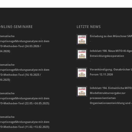
ONLINE-SEMINARE
LETZTE NEWS
tematische
Einladung zu den Münchner SAP
ruptionsgefährdungsanalyse mit dem
-
O-Methoden-Tool (24.03.2026 /
Infoblatt 198. Neue MITO-KI-Ag
04.2026)
Entwicklungskooperation
-
tematische
Vorankündigung. Osnabrücker L
ruptionsgefährdungsanalyse mit dem
Forum 12.11.2026
O-Methoden-Tool (14.10.2025 /
10.2025)
-
Infoblatt 194. Einheitliche MITO
Modellstrukturvorgabe zur
tematische
prozessorientierten
ruptionsgefährdungsanalyse mit dem
Organisationsentwicklung und 
O-Methoden-Tool (22.05.+24.05.2025)
-
tematische
ruptionsgefährdungsanalyse mit dem
O-Methoden-Tool (11.02.+13.02.2025)