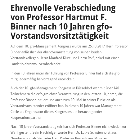
Ehrenvolle Verabschiedung
von Professor Hartmut F.
Binner nach 10 Jahren gfo-
Vorstandsvorsitztätigkeit
Auf dem 10. gfo-Management Kongress wurde am 25.10.2017 Herr Professor
Binner anlässlich der Abendveranstaltung von seinen beiden
Vorstandskollegen Herrn Manfred Klute und Herrn Rolf Jenkel mit einer
Laudatio ehrenvoll verabschiedet.
In den 10 Jahren unter der Führung von Professor Binner hat sich die gfo
mitgliedermäßig hervorragend entwickelt.
Auch der 10. gfo-Management Kongress in Düsseldorf war mit über 140
Teilnehmern die erfolgreichste Veranstaltung in den letzten 10 Jahren, die
Professor Binner initiiert und auch zum 10. Mal in seiner Funktion als
Vorstandsvorsitzender eröffnet hat. In diesen 10 Jahren war Management
Circle als Organisator dieses Kongresses ein herausragender
Kooperationspartner.
Nach 10 Jahren Vorstandstätigkeit hat sich Professor Binner nicht wieder zur
Wahl gestellt. Sein Nachfolger wurde Herr Dr. Lütke Schwienhorst aus
Nürnberg und als Vertreter Herr Professor Russack aus Münster