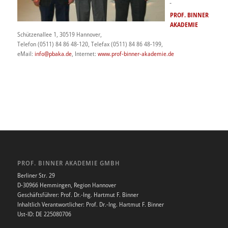
PROF. BINNER
AKADEMIE
Schützenallee 1, 30519 Hannover,
Telefon (0511) 84 86 48-120, Telefax (0511) 84 86 48-199,
eMail:
info@pbaka.de
, Internet:
www.prof-binner-akademie.de
PROF. BINNER AKADEMIE GMBH
Berliner Str. 29
D-30966 Hemmingen, Region Hannover
Geschäftsführer: Prof. Dr.-Ing. Hartmut F. Binner
Inhaltlich Verantwortlicher: Prof. Dr.-Ing. Hartmut F. Binner
Ust-ID: DE 225080706