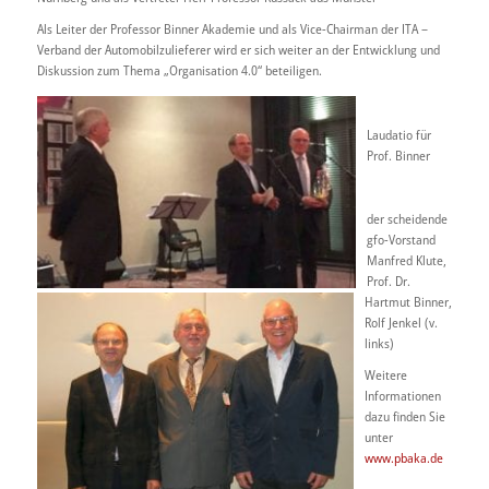
Als Leiter der Professor Binner Akademie und als Vice-Chairman der ITA –
Verband der Automobilzulieferer wird er sich weiter an der Entwicklung und
Diskussion zum Thema „Organisation 4.0“ beteiligen.
Laudatio für
Prof. Binner
der scheidende
gfo-Vorstand
Manfred Klute,
Prof. Dr.
Hartmut Binner,
Rolf Jenkel (v.
links)
Weitere
Informationen
dazu finden Sie
unter
www.pbaka.de