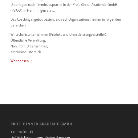
Unterlagen nach Terminabsprache in der Prof. Binner Akademie GmbH
(PBAKA) in Hemmingen statt.
Das Coachingangebot bezieht sich auf Organisationsthemen in folgenden
Bereichen:
Wirtschaftsunternehmen (Produkt und Dienstleistungsersteller),
Öffentliche Verwaltung,
Non Profit Unternehmen,
Krankenhausbereich
Weiterlesen
PROF. BINNER AKADEMIE GMBH
Berliner Str. 29
D-30966 Hemmingen, Region Hannover