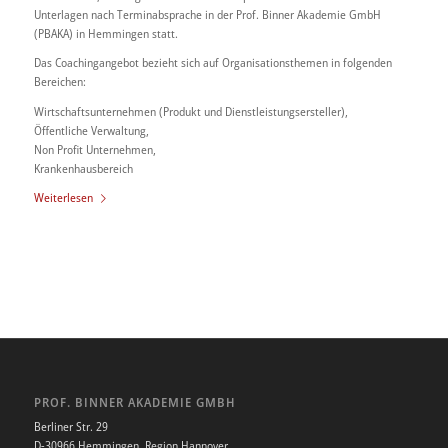
Unterlagen nach Terminabsprache in der Prof. Binner Akademie GmbH
(PBAKA) in Hemmingen statt.
Das Coachingangebot bezieht sich auf Organisationsthemen in folgenden
Bereichen:
Wirtschaftsunternehmen (Produkt und Dienstleistungsersteller),
Öffentliche Verwaltung,
Non Profit Unternehmen,
Krankenhausbereich
Weiterlesen
PROF. BINNER AKADEMIE GMBH
Berliner Str. 29
D-30966 Hemmingen, Region Hannover