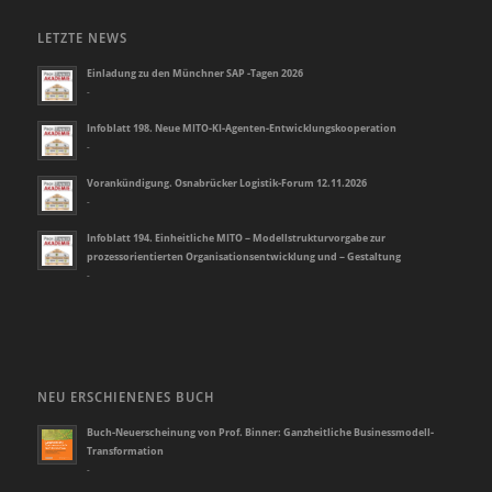
LETZTE NEWS
Einladung zu den Münchner SAP -Tagen 2026
-
Infoblatt 198. Neue MITO-KI-Agenten-Entwicklungskooperation
-
Vorankündigung. Osnabrücker Logistik-Forum 12.11.2026
-
Infoblatt 194. Einheitliche MITO – Modellstrukturvorgabe zur
prozessorientierten Organisationsentwicklung und – Gestaltung
-
NEU ERSCHIENENES BUCH
Buch-Neuerscheinung von Prof. Binner: Ganzheitliche Businessmodell-
Transformation
-