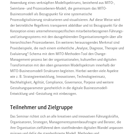
Anwendung eines verknüpften Modellspektrums, bestehend aus MITO-,
Swimlane- und Prozessebenen-Modell, die gemeinsam das MITO-
Businessmodell als Bezugspunkt für eine systematische
Prozessdigitalisierung strukturieren und visualisieren. Auf diese Weise wird
der betriebliche Regelkreis transparent abbildbar und ist Bezugspunkt für die
Konzeption eines unternehmensspezifischen mitarbeiterbezogenen Führungs-
und Leitungssystems mit den dazugehörenden Organisationsregeln über alle
hierarchischen Prozessebenen. Ein weiteres herausragendes Merkmal sind
Praxisbeispiele, die nach einem einheitliche „Analyse, Diagnose, Therapie und
Evaluierung“-Schema mit dem MITO-Methoden-Tool den Change-
Management-prozess bei der organisationalen, kulturellen und digitalen
Transformation mit den oben genannten Modellspektrum innerhalb der
MITO-Businessmodell-Strukturen begleiten. Hierbei werden viele Aspekte
wie z. B. Strategieentwicklung, Innovationen, Technologieeinsatz,
Nachhaltigkeit, Agilität, Compliance, Governance, Porpose und weitere
Gestaltungsparameter ganzheitlich in die digitale Businessmodell-
Entwicklung und -Gestaltung mit einbezogen.
Teilnehmer und Zielgruppe
Das Seminar richtet sich an alle kreativen und innovativen Führungskräfte,
Organisatoren, Strategen, Managementsystembeauftragte und Berater, die
ihre Organisation zielführend dem stattfindenden digitalen Wandel anpassen
müssen und dafür die standardisierte Modell, Methoden und