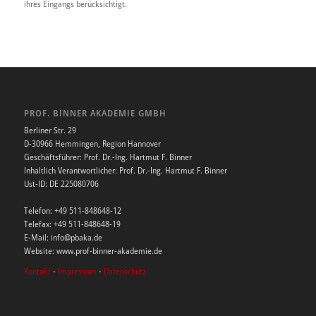
ihres Eingangs berücksichtigt.
PROF. BINNER AKADEMIE GMBH
Berliner Str. 29
D-30966 Hemmingen, Region Hannover
Geschäftsführer: Prof. Dr.-Ing. Hartmut F. Binner
Inhaltlich Verantwortlicher: Prof. Dr.-Ing. Hartmut F. Binner
Ust-ID: DE 225080706
Telefon: +49 511-848648-12
Telefax: +49 511-848648-19
E-Mail: info@pbaka.de
Website: www.prof-binner-akademie.de
Kontakt
-
Impressum
-
Datenschutz