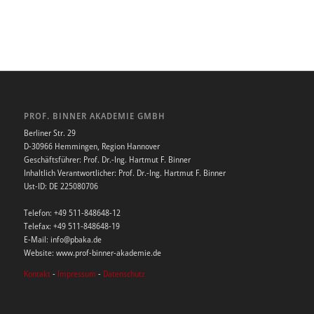
PROF. BINNER AKADEMIE GMBH
Berliner Str. 29
D-30966 Hemmingen, Region Hannover
Geschäftsführer: Prof. Dr.-Ing. Hartmut F. Binner
Inhaltlich Verantwortlicher: Prof. Dr.-Ing. Hartmut F. Binner
Ust-ID: DE 225080706
Telefon: +49 511-848648-12
Telefax: +49 511-848648-19
E-Mail: info@pbaka.de
Website: www.prof-binner-akademie.de
Kontakt
-
Impressum
-
Datenschutz