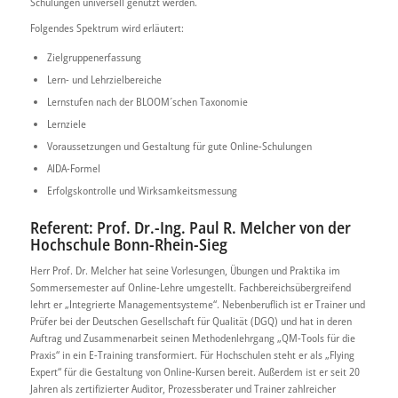
Schulungen universell genutzt werden.
Folgendes Spektrum wird erläutert:
Zielgruppenerfassung
Lern- und Lehrzielbereiche
Lernstufen nach der BLOOM´schen Taxonomie
Lernziele
Voraussetzungen und Gestaltung für gute Online-Schulungen
AIDA-Formel
Erfolgskontrolle und Wirksamkeitsmessung
Referent: Prof. Dr.-Ing. Paul R. Melcher von der
Hochschule Bonn-Rhein-Sieg
Herr Prof. Dr. Melcher hat seine Vorlesungen, Übungen und Praktika im
Sommersemester auf Online-Lehre umgestellt. Fachbereichsübergreifend
lehrt er „Integrierte Managementsysteme“. Nebenberuflich ist er Trainer und
Prüfer bei der Deutschen Gesellschaft für Qualität (DGQ) und hat in deren
Auftrag und Zusammenarbeit seinen Methodenlehrgang „QM-Tools für die
Praxis“ in ein E-Training transformiert. Für Hochschulen steht er als „Flying
Expert“ für die Gestaltung von Online-Kursen bereit. Außerdem ist er seit 20
Jahren als zertifizierter Auditor, Prozessberater und Trainer zahlreicher