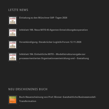
LETZTE NEWS
Einladung zu den Münchner SAP -Tagen 2026
-
Infoblatt 198. Neue MITO-KI-Agenten-Entwicklungskooperation
-
Vorankündigung. Osnabrücker Logistik-Forum 12.11.2026
-
Infoblatt 194. Einheitliche MITO – Modellstrukturvorgabe zur
prozessorientierten Organisationsentwicklung und – Gestaltung
-
NEU ERSCHIENENES BUCH
Buch-Neuerscheinung von Prof. Binner: Ganzheitliche Businessmodell-
Transformation
-