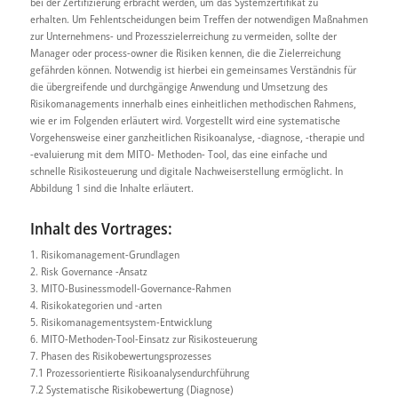
bei der Zertifizierung erbracht werden, um das Systemzertifikat zu
erhalten. Um Fehlentscheidungen beim Treffen der notwendigen Maßnahmen
zur Unternehmens- und Prozesszielerreichung zu vermeiden, sollte der
Manager oder process-owner die Risiken kennen, die die Zielerreichung
gefährden können. Notwendig ist hierbei ein gemeinsames Verständnis für
die übergreifende und durchgängige Anwendung und Umsetzung des
Risikomanagements innerhalb eines einheitlichen methodischen Rahmens,
wie er im Folgenden erläutert wird. Vorgestellt wird eine systematische
Vorgehensweise einer ganzheitlichen Risikoanalyse, -diagnose, -therapie und
-evaluierung mit dem MITO- Methoden- Tool, das eine einfache und
schnelle Risikosteuerung und digitale Nachweiserstellung ermöglicht. In
Abbildung 1 sind die Inhalte erläutert.
Inhalt des Vortrages:
1. Risikomanagement-Grundlagen
2. Risk Governance -Ansatz
3. MITO-Businessmodell-Governance-Rahmen
4. Risikokategorien und -arten
5. Risikomanagementsystem-Entwicklung
6. MITO-Methoden-Tool-Einsatz zur Risikosteuerung
7. Phasen des Risikobewertungsprozesses
7.1 Prozessorientierte Risikoanalysendurchführung
7.2 Systematische Risikobewertung (Diagnose)