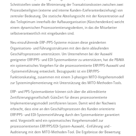
Schnittstellen sowie die Minimierung der Transaktionskosten zwischen zwei
Prozessbeteiligten (externe und interne Kunden-/Lieferantenbeziehung) von
zentraler Bedeutung. Die statische Abteilungssicht mit der Konzentration auf
das Teiloptimum innerhalb der Aufbauorganisation (Kästchendenken) weicht
einem dynamischen Prozessorientierungsdenken, in das die Mitarbeiter
selbstverantwortlich mit eingebunden sind.
Neu einzuführende ERP-/PPS-Systeme müssen diese geänderten
Organisations- und Führungsstrukturen mit den darin ablaufenden
Geschäftsprozessen unterstützen. Um Unternehmen bei der Auswahl
geeigneter ERP/PPS- und EDI-Systemanbieter zu unterstützen, hat die PBAKA
ein systematisches Vorgehen für die prozessorientierte ERP/PPS-Auswahl und
-Systemeinführung entwickelt. Bezugspunkt ist ein ERP/PPS-
Funktionskatalog, zusammen mit einem 3-phasigen MITO-Vorgehensmodell
zur Systemimplementierung mit Unterstützung des MITO-Methoden-Tools.
ERP- und PPS-Systemanbieter können sich über die akkreditierte
Zertifizierungsgesellschaft GüteZert für dieses prozessorientierte
Implementierungsmodell zertifizieren lassen. Damit wird der Nachweis
erbracht, dass eine an den Geschäftsprozessen des Kunden orientierte
ERP/PPS- und EDI-Systemeinführung durch den Systemanbieter garantiert
wird. Vorgestellt wird ein systematisches Vorgehensmodell zur
prozessorientierten ERP/PPS/EDI-System-Auswahl, -Einführung und -
Auditierung mit dem MITO-Methoden-Tool. Die Ergebnisse der Bewertung