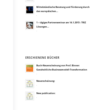
Mittelständische Beratung und Förderung durch
den europäischen...
-
1 – tägiges Partnerseminar am 14.1.2015 : TRIZ
Lösungen...
-
ERSCHIENENE BÜCHER
Buch-Neuerscheinung von Prof. Binner:
Ganzheitliche Businessmodell-Transformation
-
Neuerscheinung:
-
New publication:
-