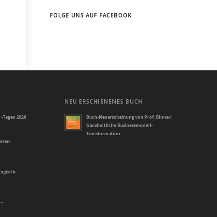
FOLGE UNS AUF FACEBOOK
NEU ERSCHIENENES BUCH
 -Tagen 2026
Buch-Neuerscheinung von Prof. Binner:
Ganzheitliche Businessmodell-
Transformation
enten-
-
ogistik-
 –