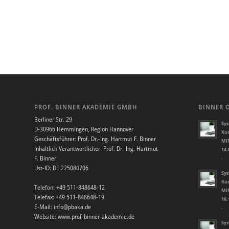
PROF. BINNER AKADEMIE GMBH
BINNER 
Berliner Str. 29
Sys
D-30966 Hemmingen, Region Hannover
Kor
Geschäftsführer: Prof. Dr.-Ing. Hartmut F. Binner
MIT
Inhaltlich Verantwortlicher: Prof. Dr.-Ing. Hartmut
14.
F. Binner
-
Ust-ID: DE 225080706
Sys
Kor
Telefon: +49 511-848648-12
MIT
Telefax: +49 511-848648-19
16.
E-Mail: info@pbaka.de
-
Website: www.prof-binner-akademie.de
Sys