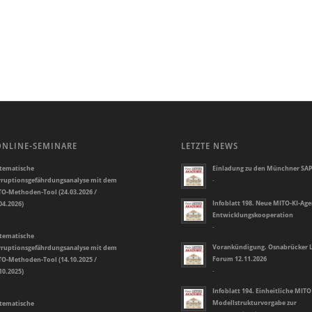
ONLINE-SEMINARE
LETZTE NEWS
tematische
Einladung zu den Münchner SAP
ruptionsgefährdungsanalyse mit dem
-
O-Methoden-Tool (24.03.2026 /
Infoblatt 198. Neue MITO-KI-Ag
04.2026)
Entwicklungskooperation
-
tematische
Vorankündigung. Osnabrücker L
ruptionsgefährdungsanalyse mit dem
Forum 12.11.2026
O-Methoden-Tool (14.10.2025 /
10.2025)
-
Infoblatt 194. Einheitliche MITO
Modellstrukturvorgabe zur
tematische