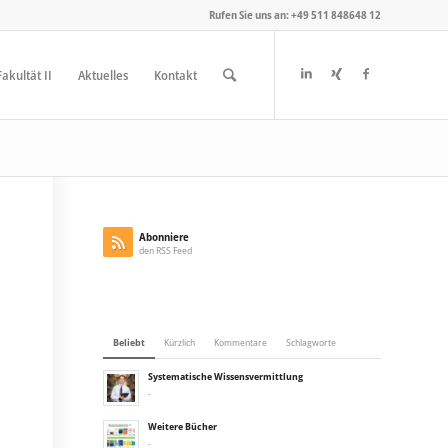
Rufen Sie uns an: +49 511 848648 12
akultät II
Aktuelles
Kontakt
Abonniere
den RSS Feed
Beliebt
Kürzlich
Kommentare
Schlagworte
Systematische Wissensvermittlung
-
Weitere Bücher
-