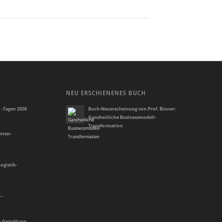
NEU ERSCHIENENES BUCH
 -Tagen 2026
Buch-Neuerscheinung von Prof. Binner:
Ganzheitliche Businessmodell-
Transformation
enten-
-
ogistik-
 –
– Gestaltung