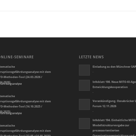
ONLINE-SEMINARE
LETZTE NEWS
tematische
Einladung zu den Münchner SAP
ruptionsgefährdungsanalyse mit dem
-
O-Methoden-Tool (24.03.2026 /
Infoblatt 198. Neue MITO-KI-Ag
04.2026)
Entwicklungskooperation
-
tematische
Vorankündigung. Osnabrücker L
ruptionsgefährdungsanalyse mit dem
Forum 12.11.2026
O-Methoden-Tool (14.10.2025 /
10.2025)
-
Infoblatt 194. Einheitliche MITO
Modellstrukturvorgabe zur
tematische
prozessorientierten
ruptionsgefährdungsanalyse mit dem
Organisationsentwicklung und 
O-Methoden-Tool (22.05.+24.05.2025)