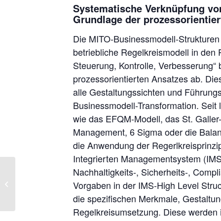
Systematische Verknüpfung von
Grundlage der prozessorientier
Die MITO-Businessmodell-Strukturen 
betriebliche Regelkreismodell in den
Steuerung, Kontrolle, Verbesserung“ 
prozessorientierten Ansatzes ab. Diese
alle Gestaltungssichten und Führungs
Businessmodell-Transformation. Sei
wie das EFQM-Modell, das St. Galler
Management, 6 Sigma oder die Balan
die Anwendung der Regerlkreisprinzi
Integrierten Managementsystem (IMS)
Kostenloser VDI-
Nachhaltigkeits-, Sicherheits-, Comp
Onlinevortrag:
Vorgaben in der IMS-High Level Stru
Systematische
die spezifischen Merkmale, Gestaltu
Vorgehensweise zur
Regelkreisumsetzung. Diese werden im
Nachhaltigkeits(CSR)-