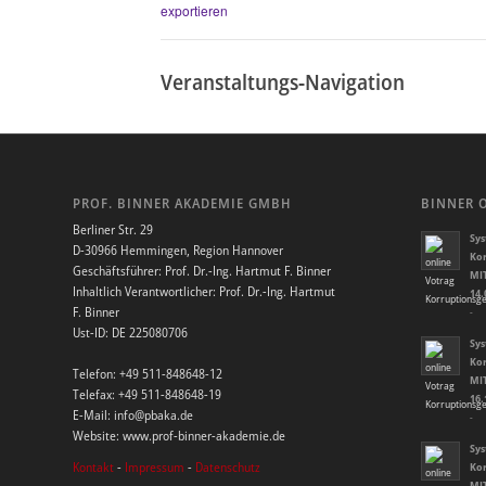
exportieren
Veranstaltungs-Navigation
PROF. BINNER AKADEMIE GMBH
BINNER 
Berliner Str. 29
Sys
D-30966 Hemmingen, Region Hannover
Kor
Geschäftsführer: Prof. Dr.-Ing. Hartmut F. Binner
MIT
Inhaltlich Verantwortlicher: Prof. Dr.-Ing. Hartmut
14.
F. Binner
-
Ust-ID: DE 225080706
Sys
Kor
Telefon: +49 511-848648-12
MIT
Telefax: +49 511-848648-19
16.
E-Mail: info@pbaka.de
-
Website: www.prof-binner-akademie.de
Sys
Kontakt
-
Impressum
-
Datenschutz
Kor
MIT